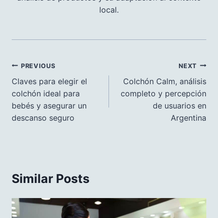
local.
Navegación
PREVIOUS
NEXT
de
Claves para elegir el
Colchón Calm, análisis
colchón ideal para
completo y percepción
entradas
bebés y asegurar un
de usuarios en
descanso seguro
Argentina
Similar Posts